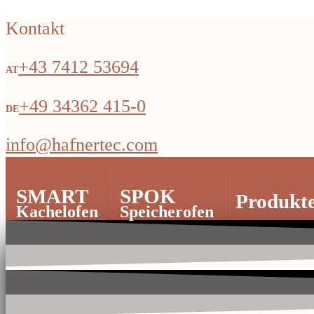
Kontakt
+43 7412 53694
+49 34362 415-0
info@hafnertec.com
SMART
SPOK
Produkt
Kachelofen
Speicherofen