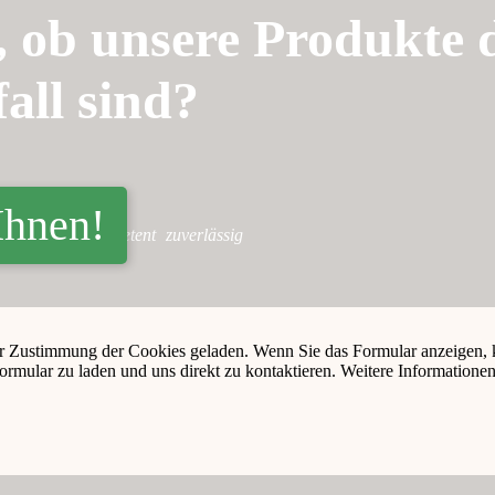
 ob unsere Produkte d
all sind?
Ihnen!
ch.
schnell
kompetent
zuverlässig
er Zustimmung der Cookies geladen. Wenn Sie das Formular anzeigen, 
ormular zu laden und uns direkt zu kontaktieren. Weitere Informationen